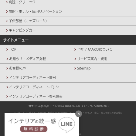
病院・クリニック
旅館・ホテル・民泊リノベーション
子供部屋（キッズルーム）
キャンピングカー
サイトメニュー
TOP
当社 / MAKOについて
お知らせ・メディア掲載
サービス案内・費用
お客様の声
Sitemap
インテリアコーディネート事例
インテリアコーディネートポリシー
インテリアコーディネート参考情報
〈 株式会社Laugh style | 〒107-0062 東京都港区南青山2-2-15 ウィン青山942号 〉
×
インテリアコーディネートの依頼・相談ならLaughstyle（ラフスタイル / MAKO） 東京・埼玉をはじめ全国対応